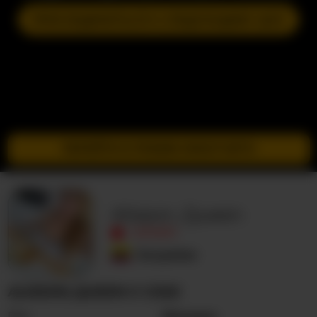
ПРИСОЕДИНИТЬСЯ К СЛЕДУЮЩЕМУ ШОУ
ПЕРЕЙТИ В РЕЖИМ ИНКОГНИТО
Alisson_Queen
ОФЛАЙН
Колумбия
ALISSON_QUEEN О СЕБЕ
Пол
Женщина