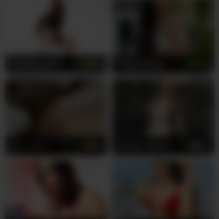
Как гордая бисексуальная исполнительница, она
исследует абсолютно любую фантазию с подлинным
энтузиазмом и необузданной сексуальной энергией.
Alisson_Queen свободно говорит как на испанском,
так и на английском языках, гарантируя, что сможет
прошептать самые грязные мысли прямо в твоё
ChloeCartier
19
MeganWilde
23
воображение. Её натуральная волосатая киска
является свидетельством её естественной,
раскрепощённой сексуальности, которая празднует
подлинную женскую красоту. Она точно знает, как
дразнить и доставлять удовольствие, наращивая
напряжение до тех пор, пока ты не станешь отчаянно
жаждать разрядки.
tiny-velvet
19
MollySunders
24
Наблюдай, как она выступает с уверенностью
женщины, которая действительно обожает то, что
делает. Её латиноамериканское наследие привносит
пламенную интенсивность в каждую приватную
сессию. Эти чарующие зелёные глаза фиксируются
на камере, заставляя тебя чувствовать себя