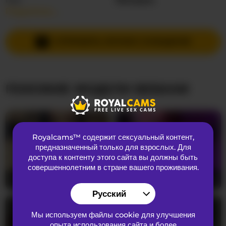
Подробнее…
Языки общения
Испанский
,
Английский
Страна
Колумбия
ОТПРАВИТЬ ЛИЧНОЕ СООБЩЕНИЕ
Возраст
25
ПОХОЖИЕ МОДЕЛИ ВЕБКАМ
ВНЕШНИЙ ВИД
Лобковые волосы
Волосатая киска
Предпочтения
Бисексуальный
Royalcams™ содержит сексуальный контент
,
Национальность
Латиноамериканка
предназначенный только для взрослых. Для
Цвет глаз
Зелёный
доступа к контенту этого сайта вы должны быть
совершеннолетним в стране вашего проживания.
Цвет волос
блондинка
AyanaXOXO
34
Kimmiakiss22
26
Размер груди
Огромный
Русский
Мы используем файлы cookie для улучшения
опыта использования сайта и более