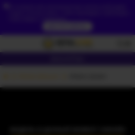
Из-за вашего местоположения вам сначала необходимо
создать учетную запись, чтобы подтвердить свой возраст,
чтобы увидеть содержимое.
ДОСТУП СЕЙЧАС
Девушки
Пары
Вебкам Девушки
Alisson_Queen
МОДЕЛЬ В ДАННЫЙ МОМЕНТ ОФЛАЙН