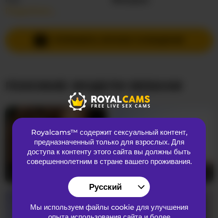
Подробнее…
Языки общения
Английский
Страна
Соединенные Штаты
ОТПРАВИТЬ ЛИЧНОЕ СООБЩЕНИЕ
Возраст
22
ПОХОЖИЕ МОДЕЛИ ВЕБКАМ
ВНЕШНИЙ ВИД
Лобковые волосы
Бритая киска
Предпочтения
Бисексуальный
Royalcams™ содержит сексуальный контент
,
Национальность
Темнокожий
предназначенный только для взрослых. Для
Цвет глаз
Коричневый
доступа к контенту этого сайта вы должны быть
совершеннолетним в стране вашего проживания.
Цвет волос
Брюнетка
loreen
22
RandixoSmith
29
Размер груди
Большой
Русский
Мы используем файлы cookie для улучшения
опыта использования сайта и более