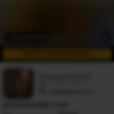
BLACKPATHER959
ПЕРЕЙТИ В РЕЖИМ ИНКОГНИТО
Blackpather959
В ПРЯМОМ ЭФИРЕ
Соединенные Штаты
BLACKPATHER959 О СЕБЕ
Пол
Женщина