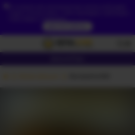
Из-за вашего местоположения вам сначала необходимо
создать учетную запись, чтобы подтвердить свой возраст,
чтобы увидеть содержимое.
ДОСТУП СЕЙЧАС
Девушки
Пары
Вебкам Девушки
Blackpather959
ВКЛЮЧИТЬ ТВОЮ
КАМЕРУ