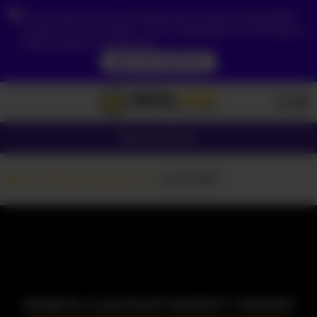
Из-за вашего местоположения вам сначала необходимо
создать учетную запись, чтобы подтвердить свой возраст,
чтобы увидеть содержимое.
ДОСТУП СЕЙЧАС
Девушки
Пары
Вебкам Девушки
Carlin1511
МОДЕЛЬ В ДАННЫЙ МОМЕНТ ОФЛАЙН