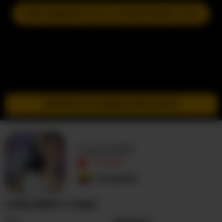
ПРИСОЕДИНИТЬСЯ К СЛЕДУЮЩЕМУ ШОУ
ПЕРЕЙТИ В РЕЖИМ ИНКОГНИТО
Carlin1511
ОФЛАЙН
Колумбия
CARLIN1511 О СЕБЕ
Пол
Женщина