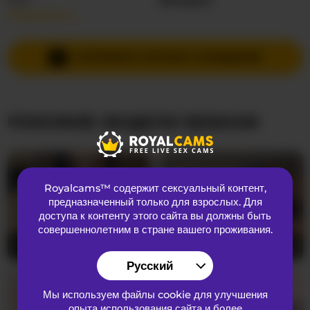
Подробнее…
Языки общения
Испанский
Страна
Колумбия
ОТПРАВИТЬ ЛИЧНОЕ СООБЩЕНИЕ
ВНЕШНИЙ ВИД
ПОХОЖИЕ МОДЕЛИ ВЕБКАМ
Лобковые волосы
Бритая киска
Предпочтения
Бисексуальный
Национальность
Латиноамериканка
Royalcams™ содержит сексуальный контент
,
Цвет глаз
Коричневый
предназначенный только для взрослых. Для
Цвет волос
Брюнетка
доступа к контенту этого сайта вы должны быть
совершеннолетним в стране вашего проживания.
Размер груди
Маленький
AyanaXOXO
34
Milaseren
20
Русский
О НАС
Мы используем файлы cookie для улучшения
опыта использования сайта и более