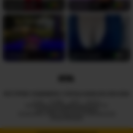
приватную комнату прямо сейчас и позволь ей
MariaHerrera
23
EvelynSweet
27
показать тебе, каково настоящее удовлетворение.
nairagold
22
SaimaJayyeb
43
ВСЕ ПРАВА ЗАЩИЩЕНЫ © ROYALCAMSLIVE.COM 2026
HUB
О НАС
2257
DMCA
ПОЛИТИКА КОНФИДЕНЦИАЛЬНОСТИ
ПАРТНЕРСКАЯ ПРОГРАММА
ПОЛИТИКА ОТВЕТСТВЕННОГО РАСКРЫТИЯ
ИНФОРМАЦИИ