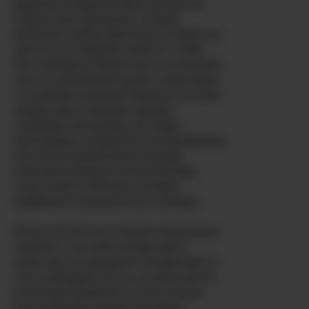
идеально выбритая киска полностью
открыта для обозрения, готовая
воплотить любые фантазии, которые вы
захотите исследовать вместе с ними.
Они свободно говорят как на испанском,
так и на английском языках, гарантируя,
что никакой языковой барьер не встанет
между вами и вашими самыми
глубокими желаниями. Их химия
неоспорима и невероятно возбуждающа,
они легко переключаются между
нежными ласками и интенсивными,
страстными встречами, которые
раздвигают абсолютно все границы.
Всего в 25 лет она сочетает юношескую
энергию с опытной экспертизой в
искусстве наслаждения. Независимо от
того, наблюдаете ли вы за ними вместе
или концентрируетесь на её сольных
выступлениях, каждое шоу дарит