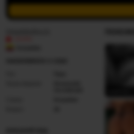
MaddisRock
ПОХОЖ
ОФЛАЙН
Колумбия
MADDISROCK О СЕБЕ
Пол
Пара
Языки общения
Испанский
,
Английский
lovers-xxx
Страна
Колумбия
Возраст
25
ВНЕШНИЙ ВИД