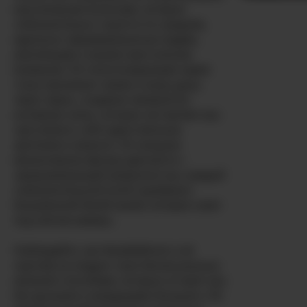
каштановыми волосами, которые
соблазнительно струятся по средним,
идеально сформированным грудям,
умоляющим о вашем пристальном
внимании. Её гипнотизирующие карие
глаза проникают прямо в вашу душу
через экран, создавая невероятно
интимную связь, которая заставляет вас
чувствовать себя единственным
зрителем в комнате. Её изящная
миниатюрная фигура двигается с
завораживающей уверенностью, каждый
соблазнительный изгиб подчёркнут
безупречной белой кожей, которая сияет
под светом камеры.
Наблюдайте, как MaddisRock и её
партнёр исследуют свои бисексуальные
желания способами, которые оставят вас
без дыхания и жаждущими большего. Её