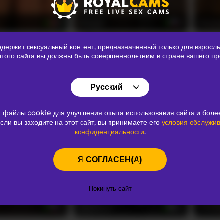
Buzzyd
Almo
21
21
ержит сексуальный контент
, предназначенный только для взрослы
 этого сайта вы должны быть совершеннолетним в стране вашего пр
Русский
 файлы cookie для улучшения опыта использования сайта и более
Tyvizex
Anais
20
20
сли вы заходите на этот сайт, вы принимаете его
условия обслужи
конфиденциальности
.
Я СОГЛАСЕН(А)
Покинуть сайт
VeraNoire
Fanat
21
34