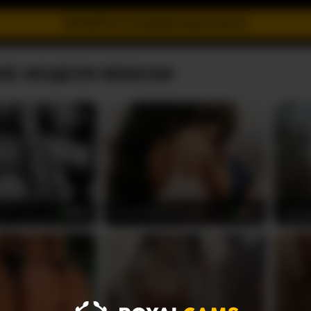
ПЕРЕЙТИ В РЕЖИМ ИНКОГНИТО
ИЕ МОДЕЛИ ВЕБКАМ
ScarlettXoXoTarzan
vatttt
30
33