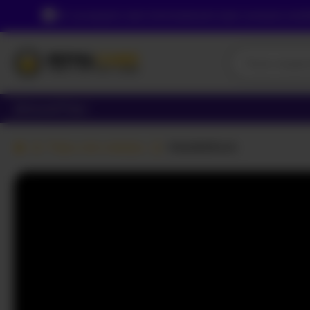
Из-за вашего местоположения вам сначала необх
Девушки
Пары
Пары секс-камеры
MaddisRock