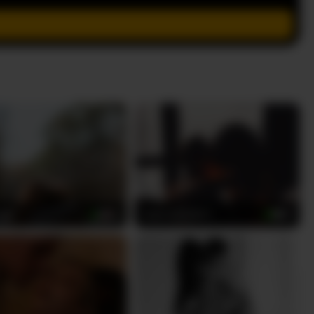
aaa
Gabriela2001-1
20
19