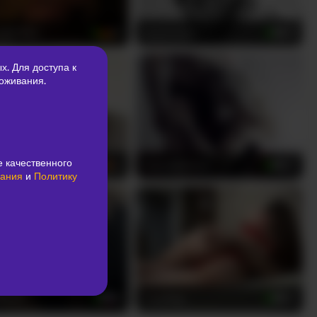
ndmilka
Asyaivasya
22
30
х. Для доступа к
оживания.
 качественного
8900
DianaSiSnow
24
40
вания
и
Политику
Kenli
TwoPlay
18
26