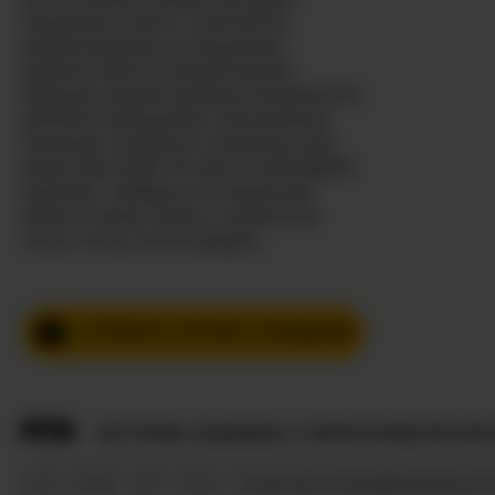
подлинную страсть и абсолютно
раскрепощённое исследование
удовольствий. Их бисексуальная
природа означает двойные возможности,
двойное возбуждение и бесконечные
сценарии, созданные специально для
ваших фантазий. Не просто наблюдайте
издалека—войдите в их приватную
комнату прямо сейчас и скажите им
точно, что вы хотите увидеть.
ОТПРАВИТЬ ЛИЧНОЕ СООБЩЕНИЕ
ВСЕ ПРАВА ЗАЩИЩЕНЫ © ROYALCAMSLIVE.COM 
HUB
О НАС
2257
DMCA
ПОЛИТИКА КОНФИДЕНЦИАЛЬНО