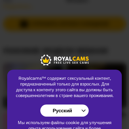
Подробнее…
Языки общения
Английский
Страна
Неизвестная
ОТПРАВИТЬ ЛИЧНОЕ СООБЩЕНИЕ
Возраст
27
ПОХОЖИЕ МОДЕЛИ ВЕБКАМ
ВНЕШНИЙ ВИД
Лобковые волосы
Бритая киска
Предпочтения
Гетеросексуальный
Royalcams™ содержит сексуальный контент
,
Национальность
Азиатская
предназначенный только для взрослых. Для
Цвет глаз
Коричневый
доступа к контенту этого сайта вы должны быть
совершеннолетним в стране вашего проживания.
Цвет волос
Брюнетка
MySweetSofie
23
hangohoo
20
Размер груди
Большой
Русский
Мы используем файлы cookie для улучшения
опыта использования сайта и более