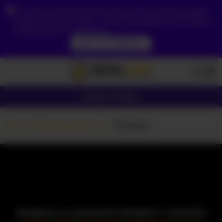
Из-за вашего местоположения вам сначала необходимо
создать учетную запись, чтобы подтвердить свой возраст,
чтобы увидеть содержимое.
ДОСТУП СЕЙЧАС
Девушки
Пары
Вебкам Девушки
TillyMae
МОДЕЛЬ В ДАННЫЙ МОМЕНТ ОФЛАЙН