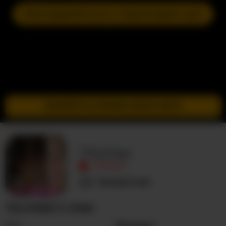
ПРИСОЕДИНИТЬСЯ К СЛЕДУЮЩЕМУ ШОУ
ПЕРЕЙТИ В РЕЖИМ ИНКОГНИТО
TillyMae
ОФЛАЙН
Неизвестная
TILLYMAE О СЕБЕ
Пол
Женщина