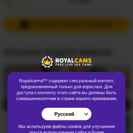
Подробнее…
Языки общения
Английский
,
Испанский
Страна
Колумбия
ОТПРАВИТЬ ЛИЧНОЕ СООБЩЕНИЕ
Возраст
18
ПОХОЖИЕ МОДЕЛИ ВЕБКАМ
ВНЕШНИЙ ВИД
Лобковые волосы
Бритая киска
Предпочтения
Бисексуальный
Royalcams™ содержит сексуальный контент
,
Национальность
Латиноамериканка
предназначенный только для взрослых. Для
Цвет глаз
Коричневый
доступа к контенту этого сайта вы должны быть
совершеннолетним в стране вашего проживания.
Цвет волос
блондинка
RachelTooms
18
MeganBlazze
28
Размер груди
Маленький
Русский
Мы используем файлы cookie для улучшения
опыта использования сайта и более