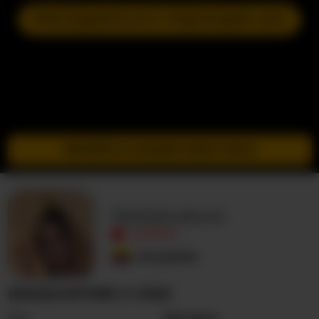
ПРИСОЕДИНИТЬСЯ К СЛЕДУЮЩЕМУ ШОУ
ПЕРЕЙТИ В РЕЖИМ ИНКОГНИТО
NiaSalvatore
ОФЛАЙН
Колумбия
NIASALVATORE О СЕБЕ
Пол
Женщина