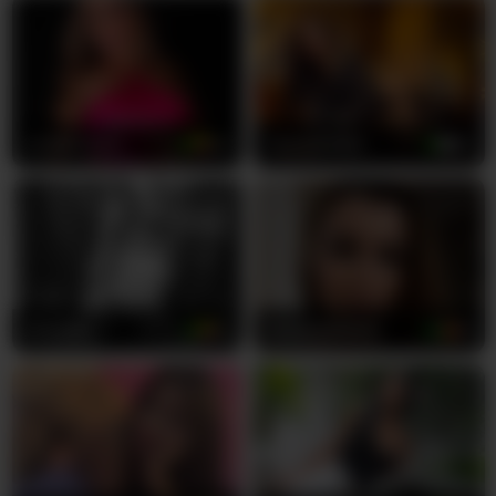
NiaSalvatore привносит невероятно открытый
подход к каждому своему шоу, исследуя желания,
которые охватывают весь спектр удовольствий и
наслаждений. Её аккуратно подстриженная киска
всегда готова для твоего удовольствия, и она
обожает демонстрировать каждый сантиметр своего
amelia-lov3
43
hannahill69
25
упругого молодого тела. Она свободно говорит на
английском и испанском языках, делая твой опыт
ещё более интимным, когда шепчет именно то, что
хочет с тобой сделать. Её миниатюрное
телосложение означает, что каждый изгиб идеально
пропорционален, каждое движение продуманно и
невероятно соблазнительно.
Darkd0ll
21
VictoriaMazze
33
Представь, как она медленно дразнит тебя,
постепенно наращивая напряжение до тех пор, пока
ты больше не сможешь это выносить. Она точно
знает, как работать со своим телом, используя свою
молодость и неиссякаемую энергию для создания
незабываемых выступлений. Не упусти свой шанс