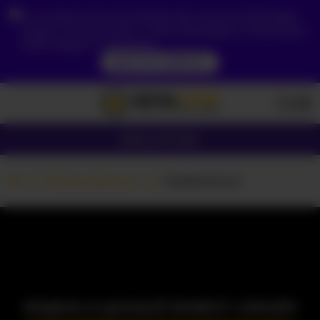
Из-за вашего местоположения вам сначала необходимо
создать учетную запись, чтобы подтвердить свой возраст,
чтобы увидеть содержимое.
ДОСТУП СЕЙЧАС
Девушки
Пары
Вебкам Девушки
NiaSalvatore
МОДЕЛЬ В ДАННЫЙ МОМЕНТ ОФЛАЙН